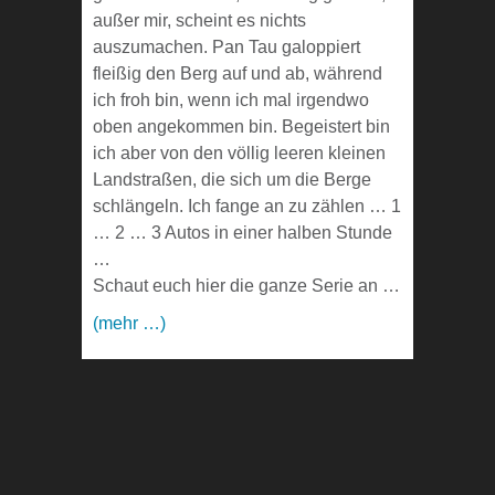
außer mir, scheint es nichts
auszumachen. Pan Tau galoppiert
fleißig den Berg auf und ab, während
ich froh bin, wenn ich mal irgendwo
oben angekommen bin. Begeistert bin
ich aber von den völlig leeren kleinen
Landstraßen, die sich um die Berge
schlängeln. Ich fange an zu zählen … 1
… 2 … 3 Autos in einer halben Stunde
…
Schaut euch hier die ganze Serie an …
(mehr …)