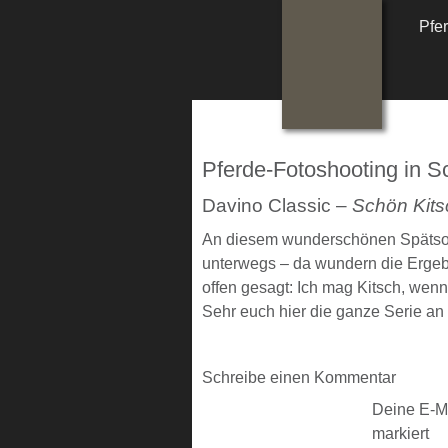
Pfer
Pferde-Fotoshooting in Sc
Davino Classic –
Schön Kits
An diesem wunderschönen Spätsomme
unterwegs – da wundern die Erge
offen gesagt: Ich mag Kitsch, wenn
Sehr euch hier die ganze Serie a
Schreibe einen Kommentar
Deine E-Ma
markiert