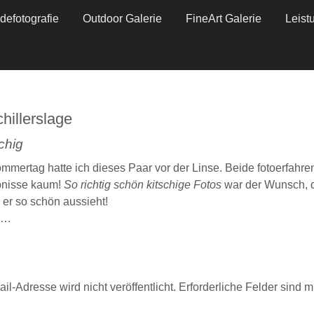
defotografie
Outdoor Galerie
FineArt Galerie
Leist
hillerslage
chig
rtag hatte ich dieses Paar vor der Linse. Beide fotoerfahren
bnisse kaum!
So richtig schön kitschige Fotos
war der Wunsch, d
 er so schön aussieht!
n …
il-Adresse wird nicht veröffentlicht.
Erforderliche Felder sind m