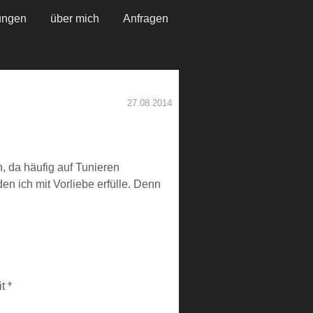
ungen
über mich
Anfragen
27.08.2014
, da häufig auf Tunieren
en ich mit Vorliebe erfülle. Denn
it
*