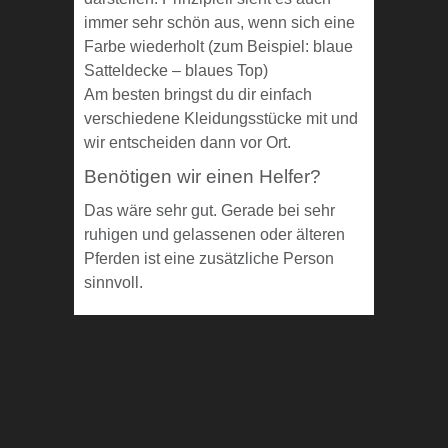
immer sehr schön aus, wenn sich eine
Farbe wiederholt (zum Beispiel: blaue
Satteldecke – blaues Top)
Am besten bringst du dir einfach
verschiedene Kleidungsstücke mit und
wir entscheiden dann vor Ort.
Benötigen wir einen Helfer?
Das wäre sehr gut. Gerade bei sehr
ruhigen und gelassenen oder älteren
Pferden ist eine zusätzliche Person
sinnvoll.