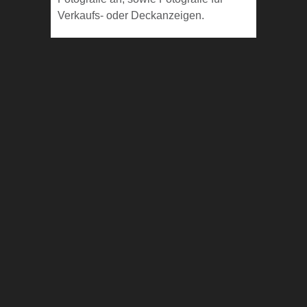
Verkaufs- oder Deckanzeigen.
AGB
Impressum
Equimoment – Professionelle
Pferdefotografie
Pferdefotografie Theresa Ullrich |